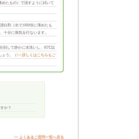
薄めたもの）で浸すように拭いて
白剤（水で1000倍に薄めたも
、十分に換気を行ないます。
分別して静かに水洗いし、85℃以
しょう。（
>> 詳しくはこちらもご
ですか？
>> よくあるご質問一覧へ戻る