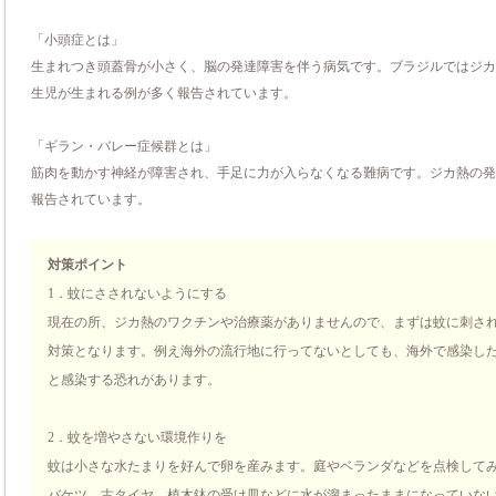
「小頭症とは」
生まれつき頭蓋骨が小さく、脳の発達障害を伴う病気です。ブラジルではジカ
生児が生まれる例が多く報告されています。
「ギラン・バレー症候群とは」
筋肉を動かす神経が障害され、手足に力が入らなくなる難病です。ジカ熱の発
報告されています。
対策ポイント
1．蚊にさされないようにする
現在の所、ジカ熱のワクチンや治療薬がありませんので、まずは蚊に刺さ
対策となります。例え海外の流行地に行ってないとしても、海外で感染し
と感染する恐れがあります。
2．蚊を増やさない環境作りを
蚊は小さな水たまりを好んで卵を産みます。庭やベランダなどを点検して
バケツ、古タイヤ、植木鉢の受け皿などに水が溜まったままになっていな