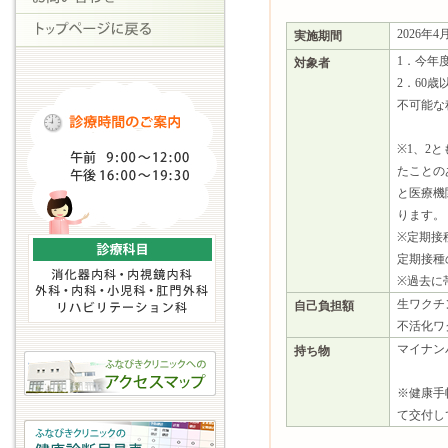
2026年
実施期間
1．今年度
対象者
2．60
不可能な
※1、2
たことの
と医療機
ります。
※定期接
定期接種
※過去に
生ワクチン
自己負担額
不活化ワ
マイナン
持ち物
※健康手
て交付し