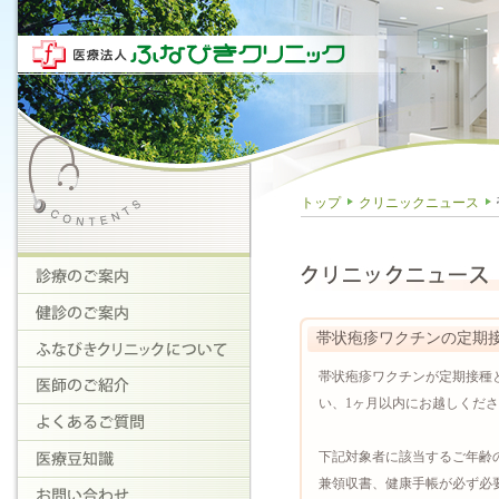
トップ
クリニックニュース
帯状疱疹ワクチンの定期接
帯状疱疹ワクチンが定期接種
い、1ヶ月以内にお越しくだ
下記対象者に該当するご年齢
兼領収書、健康手帳が必ず必